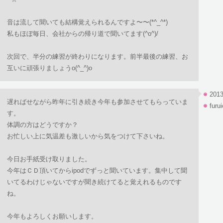
音は流して聞いても結構覚えられるんですよ〜〜(*^_^*)
私もほぼ毎日、会社からの帰り道で聞いてます(^o^)/
次回で、半分の練習が終わりになります。前半最後の練習、お
互いに頑張りましょうo(^_^)o
2013
遅ればせながら昨年に引き続き今年も参加させてもらっていま
furu
す。
体調の方はどうですか？
お忙しい上に気温差も激しいから気をつけて下さいね。
今日お手紙受け取りました。
今年はＣＤ頂いてからipodでずっと聞いています。集中して聞
いてるわけじゃないですが聞き続けてると覚えれるものです
ね。
今年もよろしくお願いします。