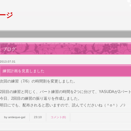
ページ
ブログ
2013.07.01
練習計画を見直しました
次回の練習（7/6）の時間割を変更しました。
2回目の練習と同じく、パート練習の時間を2つに分けて、YASUDAが2パー
今日、2回目の練習の振り返りを作成しました。
明日にでも、配布されると思いますので、読んでくださいね（＾o＾）ノｼ
by antieque-gal
23:10
コメント(6)