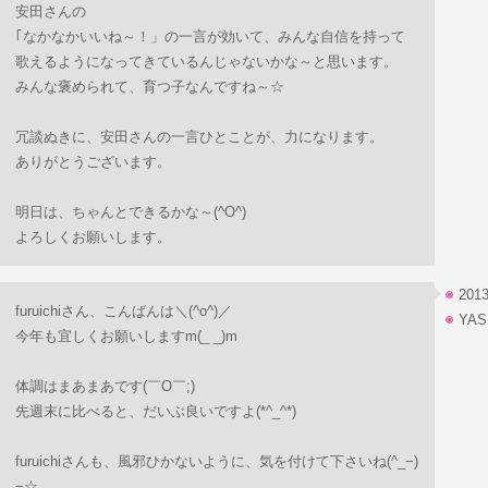
安田さんの
｢なかなかいいね～！」の一言が効いて、みんな自信を持って
歌えるようになってきているんじゃないかな～と思います。
みんな褒められて、育つ子なんですね～☆
冗談ぬきに、安田さんの一言ひとことが、力になります。
ありがとうございます。
明日は、ちゃんとできるかな～(^O^)
よろしくお願いします。
2013
furuichiさん、こんばんは＼(^o^)／
YAS
今年も宜しくお願いしますm(_ _)m
体調はまあまあです(￣O￣;)
先週末に比べると、だいぶ良いですよ(*^_^*)
furuichiさんも、風邪ひかないように、気を付けて下さいね(^_−)
−☆