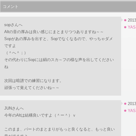
コメント
2013
sopさんへ
YAS
Altの音の厚みは良い感じにまとまりつつありますね～～
Sopがあの厚みを出すと、Sopでなくなるので、やっちゃダメ
ですよ
（＾へ＾；）
その代わりにSopには絹のスカ～フの様な声を出してください
ね
次回は暗譜での練習になります。
頑張って覚えてくださいね～～
2013
JUNさんへ
YAS
今年のAltは結構良いですよ（＾ー＾）ｖ
このまま、パートのまとまりがもっと良くなると、もっと良い