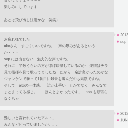
音がでますよ～～～～
楽しみにしています
あとは飛び出し注意かな 笑笑）
2013
お疲れ様でした
sop
altoさん すごくいいですね。 声の厚みがあるという
か・・・
sop.には出せない 魅力的な声ですね。
それに 半数くらいの方がほぼ暗譜しているのか 楽譜はチラ
見で指揮を見て歌ってましたね だから 余計良かったのかな
ジャンケンで勝って1番目に録音を選んだのも素敵ですね。
そして altoの一体感。 誰が上手い とかでなく みんなで
まとまってる感じ。 ほんとよかったです。 sop.も頑張ら
なくちゃ
2013
難しいと言われていたアルト。
JUN
みんなビビっていましたが。。。