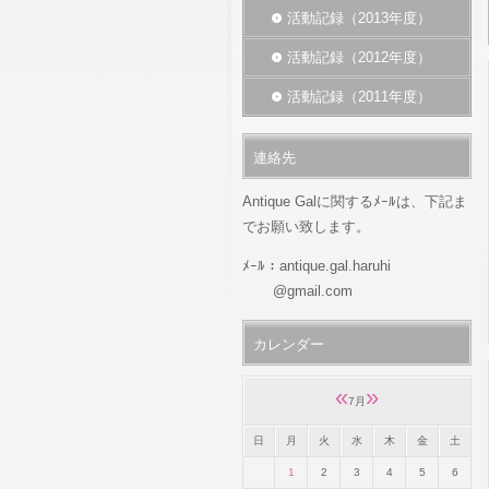
活動記録（2013年度）
活動記録（2012年度）
活動記録（2011年度）
連絡先
Antique Galに関するﾒｰﾙは、下記ま
でお願い致します。
ﾒｰﾙ：antique.gal.haruhi
@gmail.com
カレンダー
«
»
7月
日
月
火
水
木
金
土
1
2
3
4
5
6